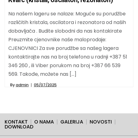
Na našem lageru se nalaze: Moguće su porudžbe
različitih kristala, oscilatora i rezonatora od naših
dobavljača . Budite slobodni da nas kontakirate
Preuzmite cjenovnike naše maloprodaje:
CJENOVNICI Za sve porudžbe sa našeg lagera
kontaktirajte nas na broj telefona u radnji +387 51
346 260 , ili Viber porukom na broj +387 66 539
569. Takođe, možete nas […]
By
admin
05/07/2025
KONTAKT
O NAMA
GALERIJA
NOVOSTI
DOWNLOAD