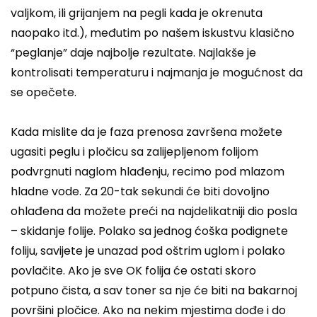
valjkom, ili grijanjem na pegli kada je okrenuta
naopako itd.), međutim po našem iskustvu klasično
“peglanje” daje najbolje rezultate. Najlakše je
kontrolisati temperaturu i najmanja je mogućnost da
se opečete.
Kada mislite da je faza prenosa završena možete
ugasiti peglu i pločicu sa zalijepljenom folijom
podvrgnuti naglom hlađenju, recimo pod mlazom
hladne vode. Za 20-tak sekundi će biti dovoljno
ohlađena da možete preći na najdelikatniji dio posla
– skidanje folije. Polako sa jednog ćoška podignete
foliju, savijete je unazad pod oštrim uglom i polako
povlačite. Ako je sve OK folija će ostati skoro
potpuno čista, a sav toner sa nje će biti na bakarnoj
površini pločice. Ako na nekim mjestima dođe i do