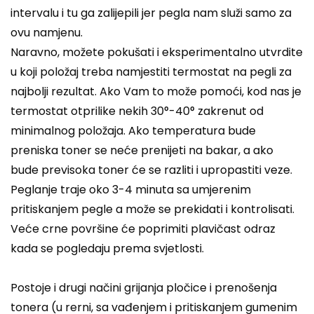
intervalu i tu ga zalijepili jer pegla nam služi samo za
ovu namjenu.
Naravno, možete pokušati i eksperimentalno utvrdite
u koji položaj treba namjestiti termostat na pegli za
najbolji rezultat. Ako Vam to može pomoći, kod nas je
termostat otprilike nekih 30°-40° zakrenut od
minimalnog položaja. Ako temperatura bude
preniska toner se neće prenijeti na bakar, a ako
bude previsoka toner će se razliti i upropastiti veze.
Peglanje traje oko 3-4 minuta sa umjerenim
pritiskanjem pegle a može se prekidati i kontrolisati.
Veće crne površine će poprimiti plavičast odraz
kada se pogledaju prema svjetlosti.
Postoje i drugi načini grijanja pločice i prenošenja
tonera (u rerni, sa vađenjem i pritiskanjem gumenim