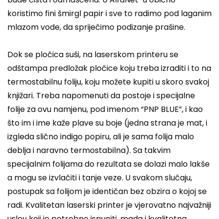
koristimo fini šmirgl papir i sve to radimo pod laganim
mlazom vode, da spriječimo podizanje prašine.
Dok se pločica suši, na laserskom printeru se
odštampa predložak pločice koju treba izraditi i to na
termostabilnu foliju, koju možete kupiti u skoro svakoj
knjižari. Treba napomenuti da postoje i specijalne
folije za ovu namjenu, pod imenom “PNP BLUE”, i kao
što im i ime kaže plave su boje (jedna strana je mat, i
izgleda slično indigo popiru, ali je sama folija malo
deblja i naravno termostabilna). Sa takvim
specijalnim folijama do rezultata se dolazi malo lakše
a mogu se izvlačiti i tanje veze. U svakom slučaju,
postupak sa folijom je identičan bez obzira o kojoj se
radi. Kvalitetan laserski printer je vjerovatno najvažniji
uslov koji je potrebno ispuniti, mada i kvalitetna