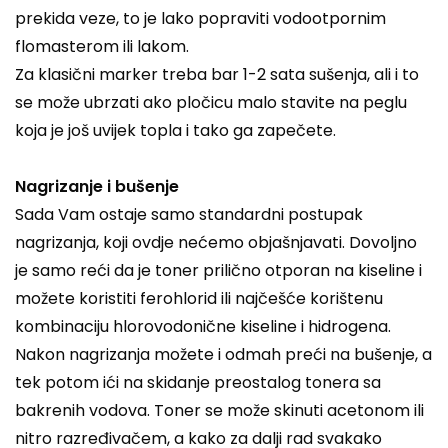
prekida veze, to je lako popraviti vodootpornim
flomasterom ili lakom.
Za klasični marker treba bar 1-2 sata sušenja, ali i to
se može ubrzati ako pločicu malo stavite na peglu
koja je još uvijek topla i tako ga zapečete.
Nagrizanje i bušenje
Sada Vam ostaje samo standardni postupak
nagrizanja, koji ovdje nećemo objašnjavati. Dovoljno
je samo reći da je toner prilično otporan na kiseline i
možete koristiti ferohlorid ili najčešće korištenu
kombinaciju hlorovodonične kiseline i hidrogena.
Nakon nagrizanja možete i odmah preći na bušenje, a
tek potom ići na skidanje preostalog tonera sa
bakrenih vodova. Toner se može skinuti acetonom ili
nitro razređivačem, a kako za dalji rad svakako