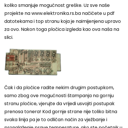
koliko smanjuje mogućnost greške. Uz sve naše
projekte na www.elektronika.rs.ba načićete u pdf
datotekama i top stranu koja je naimijenjena upravo
za ovo. Nakon toga pločica izgleda kao ova naša na
slici.
Čak i da pločice radite nekim drugim postupkom,
samo zbog ove mogućnosti štampanja na gornju
stranu pločice, vjerujte da vrijedi usvojiti postupak
prenosa tonera! Kod gornje strane nije toliko bitna
svaka linija pa je to odličan način za vježbanje i
pronalaženje prave temperature, ako ste početnik u