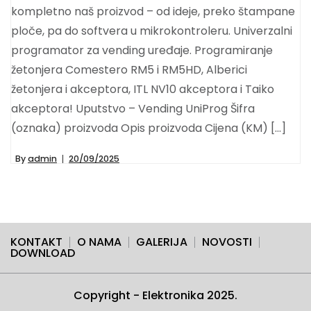
kompletno naš proizvod – od ideje, preko štampane
ploče, pa do softvera u mikrokontroleru. Univerzalni
programator za vending uređaje. Programiranje
žetonjera Comestero RM5 i RM5HD, Alberici
žetonjera i akceptora, ITL NV10 akceptora i Taiko
akceptora! Uputstvo – Vending UniProg Šifra
(oznaka) proizvoda Opis proizvoda Cijena (KM) […]
By
admin
20/09/2025
KONTAKT
O NAMA
GALERIJA
NOVOSTI
DOWNLOAD
Copyright - Elektronika 2025.