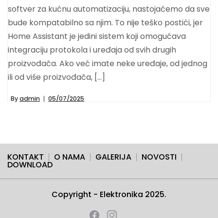
softver za kućnu automatizaciju, nastojaćemo da sve
bude kompatabilno sa njim. To nije teško postići, jer
Home Assistant je jedini sistem koji omogućava
integraciju protokola i uređaja od svih drugih
proizvođača. Ako već imate neke uređaje, od jednog
ili od više proizvođača, […]
By
admin
05/07/2025
KONTAKT
O NAMA
GALERIJA
NOVOSTI
DOWNLOAD
Copyright - Elektronika 2025.