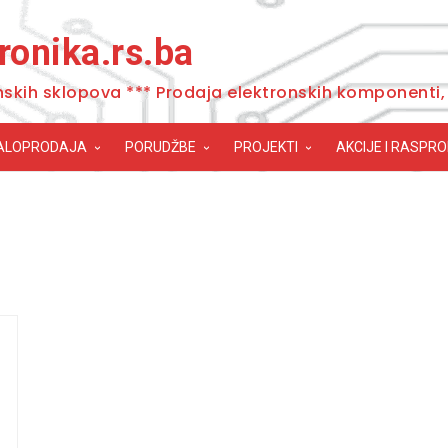
ronika.rs.ba
nskih sklopova *** Prodaja elektronskih komponenti, 
ALOPRODAJA
PORUDŽBE
PROJEKTI
AKCIJE I RASPR