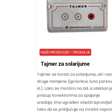
NAŠI PROIZVODI - PRODAJA
Tajmer za solarijume
Tajmer se koristi za solarijume, ali i ra
druge namjene (igraonice, luna parkovi
sl.). Lako se montira na zid, a olakšan je
pristup konektorima za spajanje
uređaja. Ima ugrađen vlastiti ispravlja
tako da se priključuje na mrežni napon