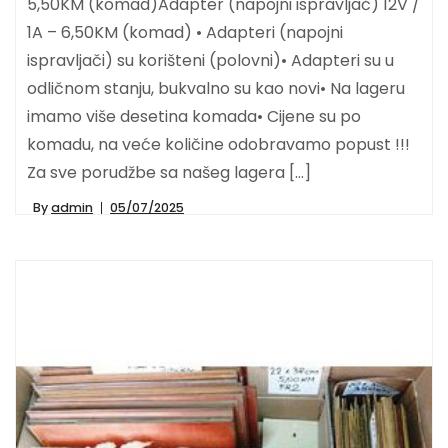
5,50KM (komad)Adapter (napojni ispravljač) 12V /
1A – 6,50KM (komad) • Adapteri (napojni
ispravljači) su korišteni (polovni)• Adapteri su u
odličnom stanju, bukvalno su kao novi• Na lageru
imamo više desetina komada• Cijene su po
komadu, na veće količine odobravamo popust !!!
Za sve porudžbe sa našeg lagera […]
By
admin
05/07/2025