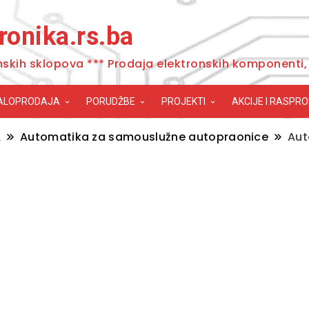
ronika.rs.ba
nskih sklopova *** Prodaja elektronskih komponenti, 
ALOPRODAJA
PORUDŽBE
PROJEKTI
AKCIJE I RASPR
A
Automatika za samouslužne autopraonice
Aut