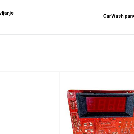
ljanje
CarWash pane