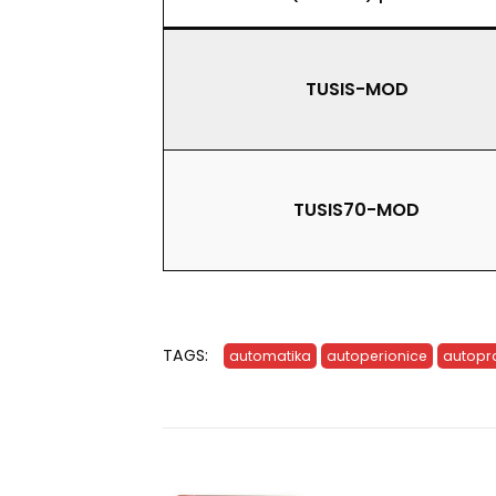
TUSIS-MOD
TUSIS70-MOD
TAGS:
automatika
autoperionice
autopr