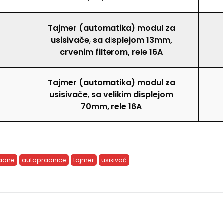
Tajmer (automatika) modul
za
usisivače
,
sa displejom 13mm,
crvenim filterom, rele 16A
Tajmer (automatika) modul
za
usisivače
,
sa velikim displejom
70mm, rele 16A
aone
autopraonice
tajmer
usisivač