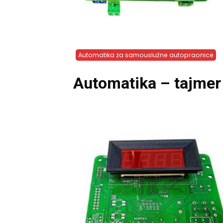
Automatika za samouslužne autopraonice
Automatika – tajmer