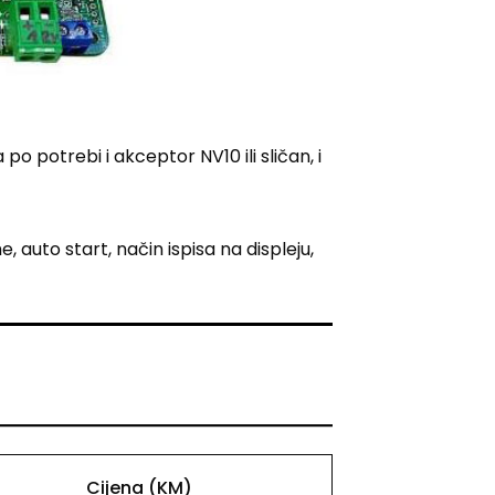
o potrebi i akceptor NV10 ili sličan, i
auto start, način ispisa na displeju,
Cijena (KM)