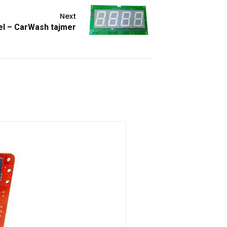
Next
l – CarWash tajmer