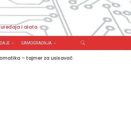
uređaja i alata
ODAJE
SAMOGRADNJA
omatika – tajmer za usisavač