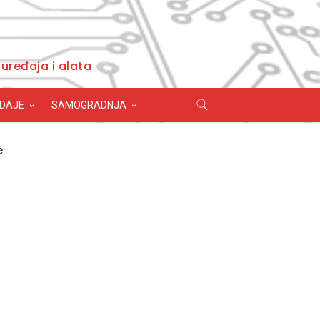
uređaja i alata
ODAJE
SAMOGRADNJA
e