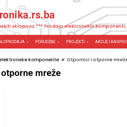
ronika.rs.ba
nskih sklopova *** Prodaja elektronskih komponenti, 
ALOPRODAJA
PORUDŽBE
PROJEKTI
AKCIJE I RASPR
 elektronske komponente
Otpornici i otporne mrež
i otporne mreže