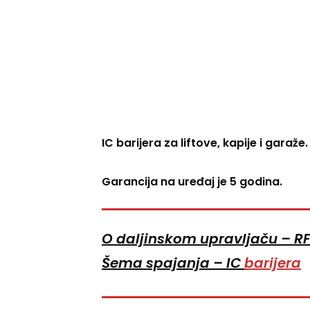
IC barijera za liftove, kapije i garaže.
Garancija na uređaj je 5 godina.
O daljinskom upravljaču – RF
Šema spajanja – IC
barijera