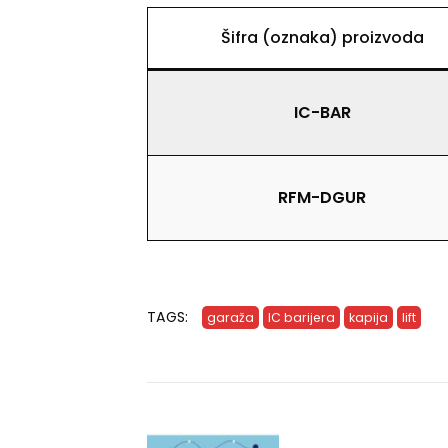
Šifra (oznaka) proizvoda
IC-BAR
RFM-DGUR
TAGS:
garaža
IC barijera
kapija
lift