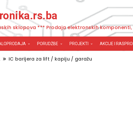
ronika.rs.ba
nskih sklopova *** Prodaja elektronskih komponenti, 
ALOPRODAJA
PORUDŽBE
PROJEKTI
AKCIJE I RASPR
A
IC barijera za lift / kapiju / garažu