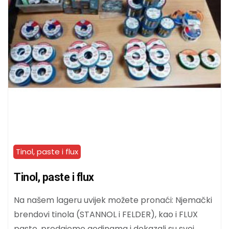
Tinol, paste i flux
Tinol, paste i flux
Na našem lageru uvijek možete pronaći: Njemački
brendovi tinola (STANNOL i FELDER), kao i FLUX
paste, prodajemo godinama i dokazali su svoj