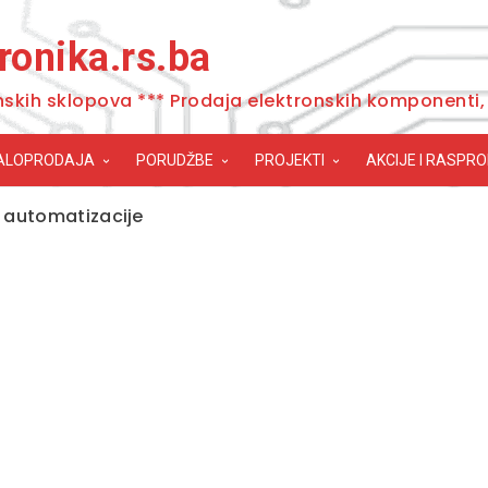
ronika.rs.ba
nskih sklopova *** Prodaja elektronskih komponenti, 
ALOPRODAJA
PORUDŽBE
PROJEKTI
AKCIJE I RASPR
 automatizacije