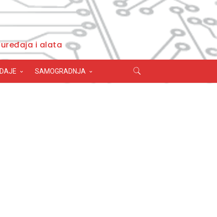
uređaja i alata
ODAJE
SAMOGRADNJA