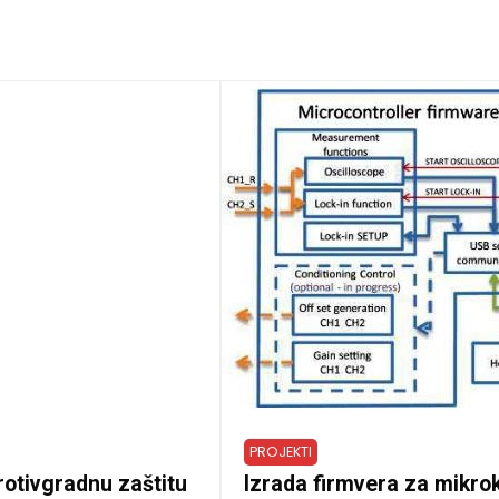
PROJEKTI
rotivgradnu zaštitu
Izrada firmvera za mikro