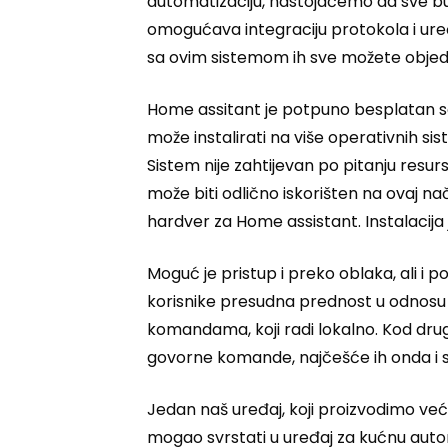
automatizaciju, nastojaćemo da sve bude
omogućava integraciju protokola i uređ
sa ovim sistemom ih sve možete objedini
Home assitant je potpuno besplatan sof
može instalirati na više operativnih si
Sistem nije zahtijevan po pitanju resursa
može biti odlično iskorišten na ovaj na
hardver za Home assistant. Instalacija 
Moguć je pristup i preko oblaka, ali i 
korisnike presudna prednost u odnosu 
komandama, koji radi lokalno. Kod drug
govorne komande, najčešće ih onda i snim
Jedan naš uređaj, koji proizvodimo već
mogao svrstati u uređaj za kućnu autom