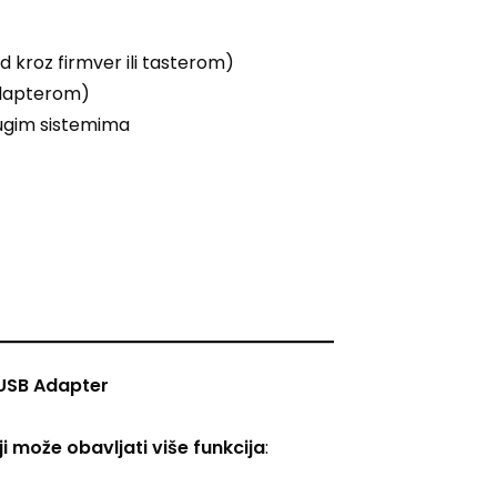
od kroz firmver ili tasterom)
adapterom)
rugim sistemima
 USB Adapter
i može obavljati više funkcija
: