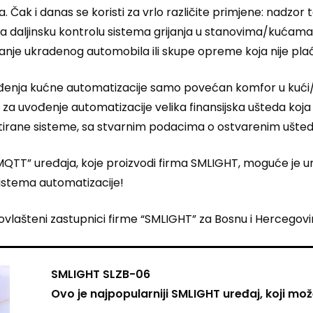
a. Čak i danas se koristi za vrlo različite primjene: nadz
za daljinsku kontrolu sistema grijanja u stanovima/kućam
ranje ukradenog automobila ili skupe opreme koja nije plać
vođenja kućne automatizacije samo povećan komfor u kući/
log za uvođenje automatizacije velika finansijska ušteda ko
tirane sisteme, sa stvarnim podacima o ostvarenim ušte
TT” uređaja, koje proizvodi firma SMLIGHT, moguće je umre
sistema automatizacije!
vlašteni zastupnici firme “SMLIGHT” za Bosnu i Hercegovinu
SMLIGHT SLZB-06
Ovo je najpopularniji SMLIGHT uređaj, koji može