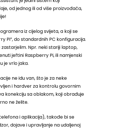
istant je jedini sistem koji
e, od jednog ili od više proizvođača,
je!
amera iz cijelog svijeta, a koji se
ry Pi”, do standardnih PC konfiguracija.
astarjelim. Npr. neki stariji laptop,
ti jeftini Raspberry Pi, ili namjenski
 je vrlo jaka.
cije ne idu van, što je za neke
ljen i hardver za kontrolu govornim
va konekciju sa oblakom, koji obrađuje
rno ne želite.
lefona i aplikacija), takođe bi se
or, dojave i upravljanje na udaljenoj