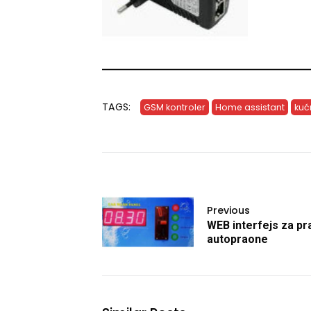
TAGS:
GSM kontroler
Home assistant
kuć
Previous
WEB interfejs za pr
autopraone