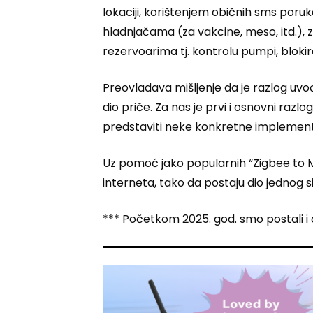
lokaciji, korištenjem običnih sms poruk
hladnjačama (za vakcine, meso, itd.), 
rezervoarima tj. kontrolu pumpi, bloki
Preovladava mišljenje da je razlog u
dio priče. Za nas je prvi i osnovni raz
predstaviti neke konkretne implemen
Uz pomoć jako popularnih “Zigbee to MQ
interneta, tako da postaju dio jednog 
*** Početkom 2025. god. smo postali i o