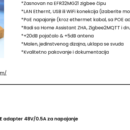
*Zasnovan na EFR32MG21 zigbee čipu
*LAN Ethernt, USB ili WiFi konekcija (izaberite m
*PoE napajanje (kroz ethermet kabal, sa POE 
*Radi sa Home Assistant ZHA, Zigbee2MQTT i d
*+20dB pojačalo & +5dB antena
*Malen, jedinstvenog dizajna, uklapa se svuda
*Kvalitetno pakovanje i dokumentacija
6m/
E adapter 48V/0.5A za napajanje