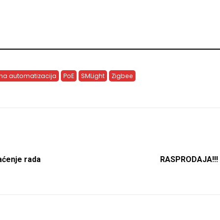
na automatizacija
PoE
SMLight
Zigbee
aćenje rada
RASPRODAJA!!! 