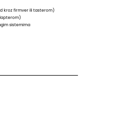
od kroz firmver ili tasterom)
adapterom)
rugim sistemima