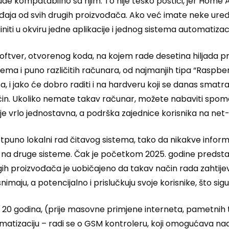
 kompatabilno sa njim. To nije teško postići, jer Home Ass
aja od svih drugih proizvođača. Ako već imate neke uređaj
ti u okviru jedne aplikacije i jednog sistema automatizaci
tver, otvorenog koda, na kojem rade desetina hiljada progr
stema i puno različitih računara, od najmanjih tipa “Raspber
, i jako će dobro raditi i na hardveru koji se danas smatra z
čin. Ukoliko nemate takav računar, možete nabaviti spomenu
je vrlo jednostavna, a podrška zajednice korisnika na net-u
potpuno lokalni rad čitavog sistema, tako da nikakve informa
na druge sisteme. Čak je početkom 2025. godine predstav
ih proizvođača je uobičajeno da takav način rada zahtije
aju, a potencijalno i prislučkuju svoje korisnike, što sigu
 20 godina, (prije masovne primjene interneta, pametnih te
atizaciju – radi se o GSM kontroleru, koji omogućava nadz