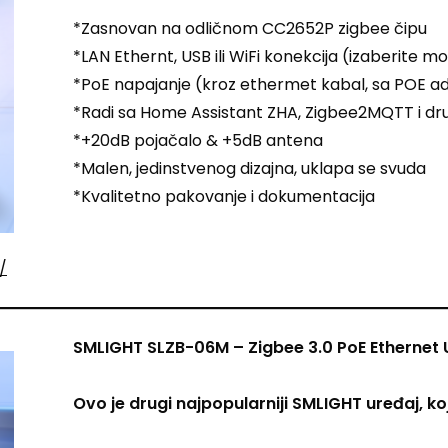
*Zasnovan na odličnom CC2652P zigbee čipu
*LAN Ethernt, USB ili WiFi konekcija (izaberite m
*PoE napajanje (kroz ethermet kabal, sa POE 
*Radi sa Home Assistant ZHA, Zigbee2MQTT i d
*+20dB pojačalo & +5dB antena
*Malen, jedinstvenog dizajna, uklapa se svuda
*Kvalitetno pakovanje i dokumentacija
/
SMLIGHT SLZB-06M – Zigbee 3.0 PoE Ethernet
Ovo je drugi najpopularniji SMLIGHT uređaj, koj