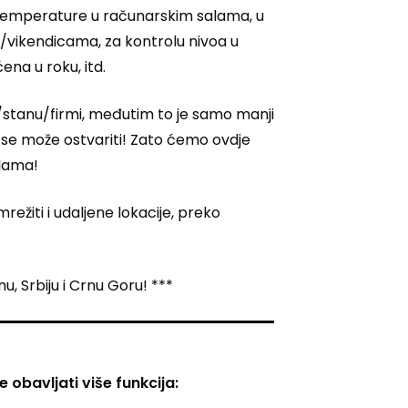
or temperature u računarskim salama, u
a/vikendicama, za kontrolu nivoa u
ena u roku, itd.
stanu/firmi, međutim to je samo manji
ja se može ostvariti! Zato ćemo ovdje
dama!
žiti i udaljene lokacije, preko
, Srbiju i Crnu Goru! ***
 obavljati više funkcija: