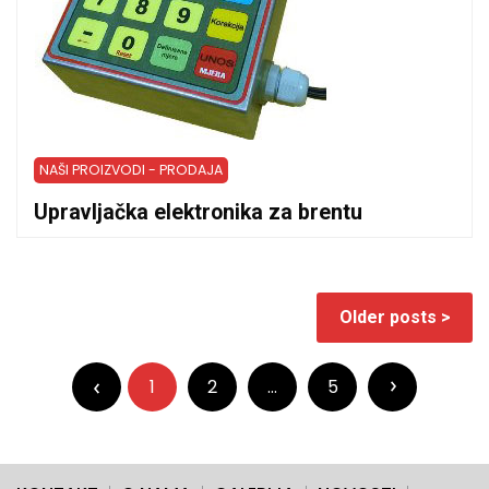
NAŠI PROIZVODI - PRODAJA
Upravljačka elektronika za brentu
Posts
Older posts
navigation
Posts
pagination
1
2
…
5