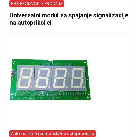
NAŠI PROIZVODI - PRODAJA
Univerzalni modul za spajanje signalizacije
na autoprikolici
Automatika za samouslužne autopraonice