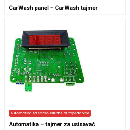
CarWash panel – CarWash tajmer
Automatika za samouslužne autopraonice
Automatika – tajmer za usisavač