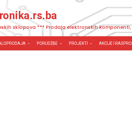
ronika.rs.ba
nskih sklopova *** Prodaja elektronskih komponenti, 
ALOPRODAJA
PORUDŽBE
PROJEKTI
AKCIJE I RASPR