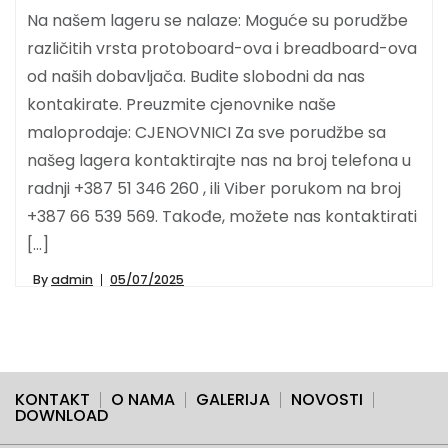
Na našem lageru se nalaze: Moguće su porudžbe
različitih vrsta protoboard-ova i breadboard-ova
od naših dobavljača. Budite slobodni da nas
kontakirate. Preuzmite cjenovnike naše
maloprodaje: CJENOVNICI Za sve porudžbe sa
našeg lagera kontaktirajte nas na broj telefona u
radnji +387 51 346 260 , ili Viber porukom na broj
+387 66 539 569. Takođe, možete nas kontaktirati
[…]
By
admin
05/07/2025
KONTAKT
O NAMA
GALERIJA
NOVOSTI
DOWNLOAD