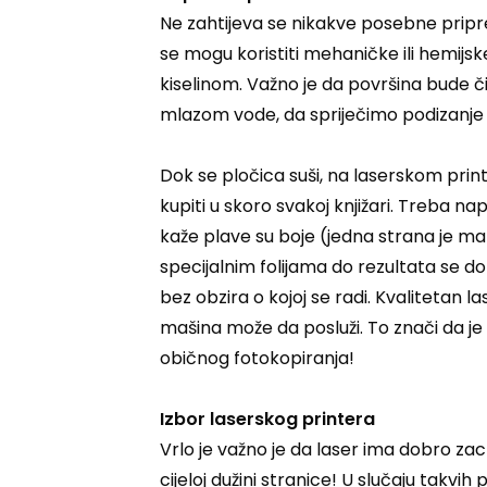
Ne zahtijeva se nikakve posebne pripre
se mogu koristiti mehaničke ili hemijsk
kiselinom. Važno je da površina bude č
mlazom vode, da spriječimo podizanje 
Dok se pločica suši, na laserskom print
kupiti u skoro svakoj knjižari. Treba n
kaže plave su boje (jedna strana je mat,
specijalnim folijama do rezultata se do
bez obzira o kojoj se radi. Kvalitetan la
mašina može da posluži. To znači da j
običnog fotokopiranja!
Izbor laserskog printera
Vrlo je važno je da laser ima dobro zac
cijeloj dužini stranice! U slučaju takvih