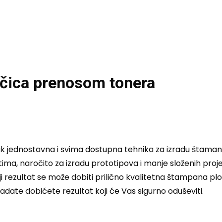
očica prenosom tonera
ak jednostavna i svima dostupna tehnika za izradu štama
a, naročito za izradu prototipova i manje složenih projekat
ji rezultat se može dobiti prilično kvalitetna štampana pl
vladate dobićete rezultat koji će Vas sigurno oduševiti.