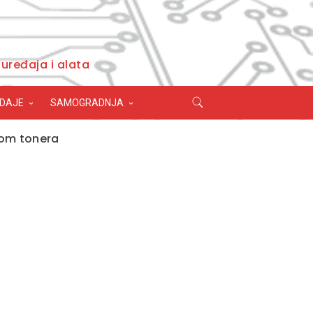
uređaja i alata
ODAJE
SAMOGRADNJA
som tonera