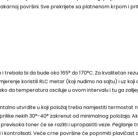
arnoj površini. Sve prekrijete sa platnenom krpom i pri
i trebala bi da bude oko 165° do 170°C. Za kvalitetan rezul
renje koristili RLC metar (koji nudimo na sajtu) i uz koji
ko da temperatura osciluje u ovom intervalu i tu ga zalije
alno utvrdite u koji položaj treba namjestiti termostat na
prilike nekih 30°-40° zakrenut od minimalnog položaja. 
previsoka toner će se razliti i upropastiti veze. Peglanje
 i kontrolisati. Veće crne površine će poprimiti plavičas