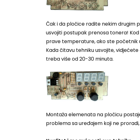
Čak i da pločice radite nekim drugim 
usvojiti postupak prenosa tonera! Kod go
prave temperature, ako ste početnik u 
Kada čitavu tehniku usvojite, vidjeće
treba više od 20-30 minuta.
Montaža elemenata na pločicu postaje j
problema sa uređajem koji ne proradi, 