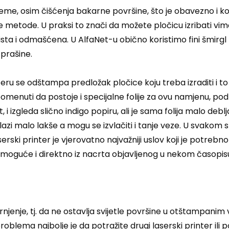
me, osim čišćenja bakarne površine, što je obavezno i kod
e metode. U praksi to znači da možete pločicu izribati vimom
ista i odmašćena. U AlfaNet-u obično koristimo fini šmirgl
prašine.
eru se odštampa predložak pločice koju treba izraditi i to
apomenuti da postoje i specijalne folije za ovu namjenu, po
 i izgleda slično indigo popiru, ali je sama folija malo deb
lazi malo lakše a mogu se izvlačiti i tanje veze. U svakom s
serski printer je vjerovatno najvažniji uslov koji je potrebn
e moguće i direktno iz nacrta objavljenog u nekom časopis
rnjenje, tj. da ne ostavlja svijetle površine u otštampanim 
 problema najbolje je da potražite drugi laserski printer ili