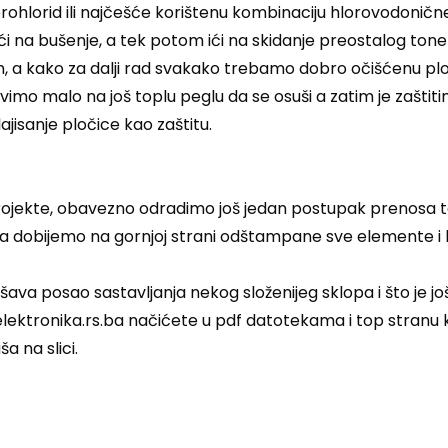
erohlorid ili najčešće korištenu kombinaciju hlorovodonične
 na bušenje, a tek potom ići na skidanje preostalog ton
em, a kako za dalji rad svakako trebamo dobro očišćenu pl
vimo malo na još toplu peglu da se osuši a zatim je zaštit
ajisanje pločice kao zaštitu.
projekte, obavezno odradimo još jedan postupak prenosa t
 dobijemo na gornjoj strani odštampane sve elemente i 
šava posao sastavljanja nekog složenijeg sklopa i što je j
ektronika.rs.ba načićete u pdf datotekama i top stranu k
a na slici.