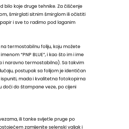
 bilo koje druge tehnike. Za čišćenje
, šmirglati sitnim šmirglom ili očistiti
 papir i sve to radimo pod laganim
 na termostabilnu foliju, koju možete
d imenom “PNP BLUE”, i kao što im i ime
lja i naravno termostabilna). Sa takvim
lučaju, postupak sa folijom je identičan
o ispuniti, mada i kvalitetna fotokopirna
u doći do štampane veze, po cijeni
vezama, ili tanke svijetle pruge po
 postojećem zamijenite selenski valjak i