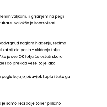
enim valjkom, ili grijanjem na pegli
tate. Najlakše je kontrolisati
m podvrgnuti naglom hlađenju, recimo
niji dio posla – skidanje folije.
ko je sve OK folija će ostati skoro
e i do prekida veze, to je lako
peglu koja je još uvijek topla i tako ga
je samo reći da je toner prilično