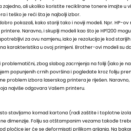
zajedno, ali ukoliko koristite reciklirane tonere imajte u v
 i teško je reći šta je najbolji izbor.
obro pokazali, kako stariji tako i noviji modeli. Npr. HP-
printere. Naravno, i skuplji modeli kao što je HP1200 mogu bi
o upotrebljivi za ovu namjenu, iako je rezolucija je kod star
 bitna karakteristika u ovoj primjeni. Brother-ovi modeli su d
ti problematični, zbog slabog zacrnjenja na foliji (iako je n
em popunjenih crnih površina i pogledate kroz foliju prema
problem izbora laserskog printera je riješen. Naravno, ni
te koja najviše odgovara Vašem printeru.
sto stavljamo komad kartona (radi zaštite i toplotne izolac
bne dimenzije. Foliju sa otštampanim vezama takođe treba 
od pločice jer će se deformisati prilikom grijanja. Na baka