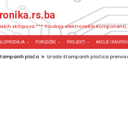
ronika.rs.ba
nskih sklopova *** Prodaja elektronskih komponenti, 
ALOPRODAJA
PORUDŽBE
PROJEKTI
AKCIJE I RASPR
štampanih ploča
Izrada štampanih pločica preno