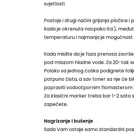
svjetlosti.
Postoje i drugi načini grijanja pločice 
kada je okrenuta naopako itd.), međutim
temperaturu i najmanja je mogućnost 
Kada mislite da je faza prenosa završe
pod mlazom hladne vode. Za 20-tak sekun
Polako sa jednog ćoška podignete foliju
potpuno čista, a sav toner sa nje će bi
popraviti vodootpornim flomasterom il
Za klasični marker treba bar 1-2 sata su
zapečete.
Nagrizanje i bušenje
Sada Vam ostaje samo standardni postup