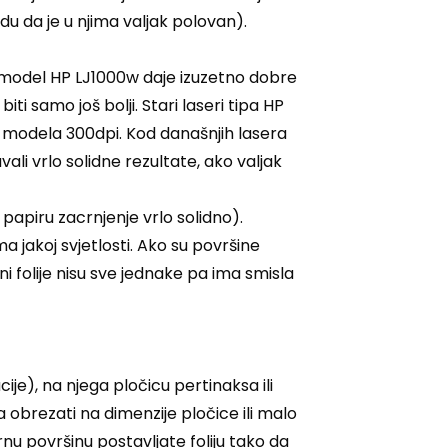
idu da je u njima valjak polovan).
ov model HP LJ1000w daje izuzetno dobre
ti samo još bolji. Stari laseri tipa HP
ijih modela 300dpi. Kod današnjih lasera
avali vrlo solidne rezultate, ako valjak
a papiru zacrnjenje vrlo solidno).
 jakoj svjetlosti. Ako su površine
 folije nisu sve jednake pa ima smisla
ije), na njega pločicu pertinaksa ili
obrezati na dimenzije pločice ili malo
rnu površinu postavljate foliju tako da