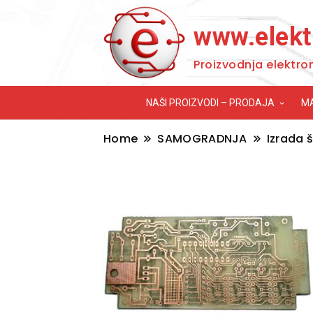
www.elekt
Proizvodnja elektro
NAŠI PROIZVODI – PRODAJA
M
Home
SAMOGRADNJA
Izrada 