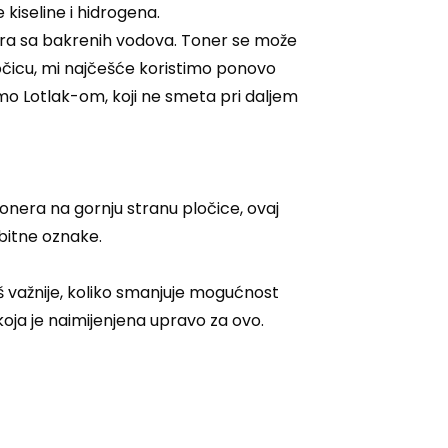
 kiseline i hidrogena.
era sa bakrenih vodova. Toner se može
očicu, mi najčešće koristimo ponovo
imo Lotlak-om, koji ne smeta pri daljem
onera na gornju stranu pločice, ovaj
bitne oznake.
oš važnije, koliko smanjuje mogućnost
oja je naimijenjena upravo za ovo.