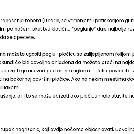
i prenošenja tonera (u rerni, sa vađenjem i pritiskanjem gum
 po našem iskustvu klasično “peglanje” daje najbolje rezul
da se opečete.
na možete ugasiti peglu i pločicu sa zalijepljenom folijo
di će biti dovoljno ohlađena da možete preći na najdelikat
, savijete je unazad pod oštrim uglom i polako povlačite. A
ti na bakarnoj površini pločice. Ako na nekim mjestima dođ
i lakom.
šenja, ali i to se može ubrzati ako pločicu malo stavite na 
ak nagrizanja, koji ovdje nećemo objašnjavati. Dovoljno 