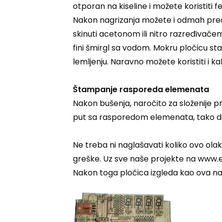
otporan na kiseline i možete koristiti f
Nakon nagrizanja možete i odmah preći
skinuti acetonom ili nitro razređivač
fini šmirgl sa vodom. Mokru pločicu sta
lemljenju. Naravno možete koristiti i kal
Štampanje rasporeda elemenata
Nakon bušenja, naročito za složenije 
put sa rasporedom elemenata, tako da
Ne treba ni naglašavati koliko ovo olak
greške. Uz sve naše projekte na www.el
Nakon toga pločica izgleda kao ova naš