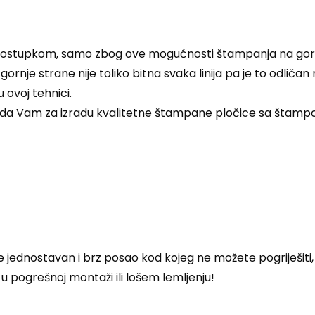
postupkom, samo zbog ove mogućnosti štampanja na gornju 
rnje strane nije toliko bitna svaka linija pa je to odličan
ovoj tehnici.
te da Vam za izradu kvalitetne štampane pločice sa štamp
ednostavan i brz posao kod kojeg ne možete pogriješiti, 
u pogrešnoj montaži ili lošem lemljenju!