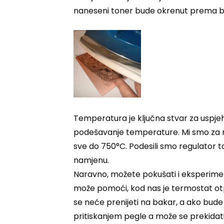
naneseni toner bude okrenut prema bak
Temperatura je ključna stvar za uspjeh 
podešavanje temperature. Mi smo za mje
sve do 750°C. Podesili smo regulator ta
namjenu.
Naravno, možete pokušati i eksperiment
može pomoći, kod nas je termostat ot
se neće prenijeti na bakar, a ako bude 
pritiskanjem pegle a može se prekidati