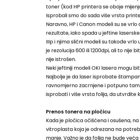
toner (kod HP printera se oboje mijenja 
Isprobali smo do sada više vrsta printera
Naravno, HP i Canon modeli su se vrlo d
rezultate, iako spada u jeftine laserske 
IIIp i njima slični modeli su takođe vrl
je rezolucija 600 ili 1200dpi, ali to nije
nije istrošen.
Neki jeftiniji modeli OKI lasera mogu bi
Najbolje je da laser isprobate štampanj
ravnomjerno zacrnjene i potpuno tamne 
isprobati i više vrsta folija, da utvrdi
Prenos tonera na pločicu
Kada je pločica očišćena i osušena, na 
vitroplasta koja je odrezana na potre
manje. Važno je da folija ne bude veća 