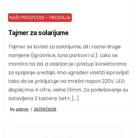
NAŠI PROIZVODI - PRODAJA
Tajmer za solarijume
Tajmer se koristi za solarijume, ali i razne druge
namjene (igraonice, luna parkovi i sl.). Lako se
montira na zid, a olakšan je i pristup konektorima
za spajanje uređaja. Ima ugrađen vlastiti ispravljač
tako da se priključuje na mrežni napon 220V. LED
displej ima 4 cifre, visine 13mm. Za podešavanje su
ostavljena 3 tastera: Set+, […]
By
admin
20/09/2025