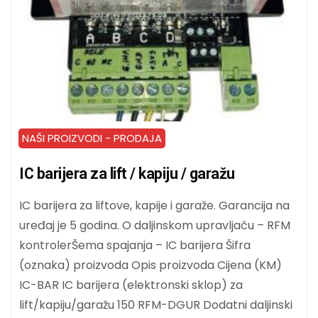
NAŠI PROIZVODI - PRODAJA
IC barijera za lift / kapiju / garažu
IC barijera za liftove, kapije i garaže. Garancija na
uređaj je 5 godina. O daljinskom upravljaču – RFM
kontrolerŠema spajanja – IC barijera Šifra
(oznaka) proizvoda Opis proizvoda Cijena (KM)
IC-BAR IC barijera (elektronski sklop) za
lift/kapiju/garažu 150 RFM-DGUR Dodatni daljinski