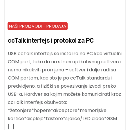
NAŠI PROIZVODI - PRODAJA
ccTalk interfejs i protokol za PC
USB ccTalk interfejs se instalira na PC kao virtuelni
COM port, tako da na strani aplikativnog softvera
nema nikakvih promjena – softver i dalje radi sa
COM portom, kao sto je po ccTalk standardu i
predvidjeno, a fizički se povezivanje izvodi preko
USB-a. Hardver sa kojim možete komunicirati kroz
ccTalk interfejs obuhvata:
*žetonjere*hopere*akceptore*memorijske
kartice*displeje*tastere*sijalice/LED diode*GSM
[…]