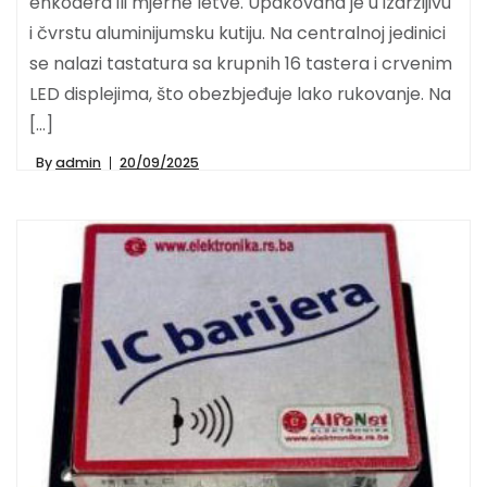
enkodera ili mjerne letve. Upakovana je u izdržljivu
i čvrstu aluminijumsku kutiju. Na centralnoj jedinici
se nalazi tastatura sa krupnih 16 tastera i crvenim
LED displejima, što obezbjeđuje lako rukovanje. Na
[…]
By
admin
20/09/2025