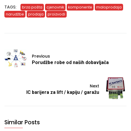
TAGS:
brza pošta
cjenovnik
komponente
maloprodaja
narudžbe
prodaja
proizvodi
Previous
Porudžbe robe od naših dobavljača
Next
IC barijera za lift / kapiju / garažu
Similar Posts