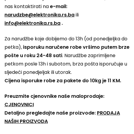
nas kontaktirati na
e-mail:
narudzbe@elektronika.rs.ba
ili
info@elektronika.rs.ba
.
Za narudžbe koje dobijemo do 13h (od ponedjeljka do
petka),
isporuku naručene robe vršimo putem brze
pošte u roku 24-48 sati
. Narudžbe zaprimljene
petkom posle 13h i subotom, brza pošta isporučuje u
sljedeći ponedjeljak ili utorak.
Cijena isporuke robe za pakete do 10kg je 11 KM.
Preuzmite cjenovnike naše maloprodaje:
CJENOVNICI
Detaljno pregledajte naše proizvode:
PRODAJA
NAŠIH PROIZVODA