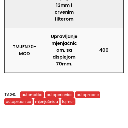
13mm i
crvenim
filterom
Upravljanje
mjenjačnic
TMJEN70-
om, sa
400
MOD
displejom
70mm.
TAGS:
automatika
autoperionice
autopraone
autopraonice
mjenjačnica
tajmer