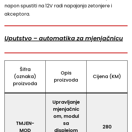
napon spustiti na 12V radi napajanja zetonjere i
akceptora.
Uputstvo – automatika za mjenjačnicu
Šifra
Opis
(oznaka)
Cijena (KM)
proizvoda
proizvoda
Upravljanje
mjenjačnic
om, modul
TMJEN-
sa
280
MOD
displejom