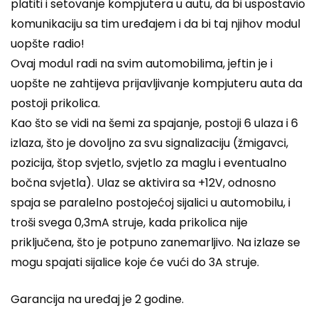
platiti i setovanje kompjutera u autu, da bi uspostavio
komunikaciju sa tim uređajem i da bi taj njihov modul
uopšte radio!
Ovaj modul radi na svim automobilima, jeftin je i
uopšte ne zahtijeva prijavljivanje kompjuteru auta da
postoji prikolica.
Kao što se vidi na šemi za spajanje, postoji 6 ulaza i 6
izlaza, što je dovoljno za svu signalizaciju (žmigavci,
pozicija, štop svjetlo, svjetlo za maglu i eventualno
bočna svjetla). Ulaz se aktivira sa +12V, odnosno
spaja se paralelno postojećoj sijalici u automobilu, i
troši svega 0,3mA struje, kada prikolica nije
priključena, što je potpuno zanemarljivo. Na izlaze se
mogu spajati sijalice koje će vući do 3A struje.
Garancija na uređaj je 2 godine.