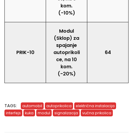
kom.
(-10%)
Modul
(Sklop) za
spajanje
PRIK-10
autoprikoli
64
ce, na 10
kom.
(-20%)
TAGS:
automobil
autoprikolica
električna instalacija
interfejs
kuka
modul
signalizacija
vučna prikolica