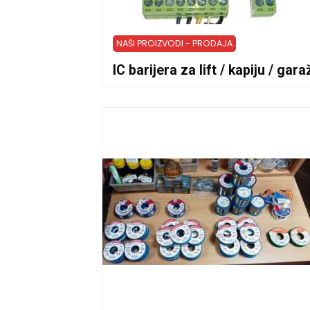
NAŠI PROIZVODI - PRODAJA
IC barijera za lift / kapiju / gara