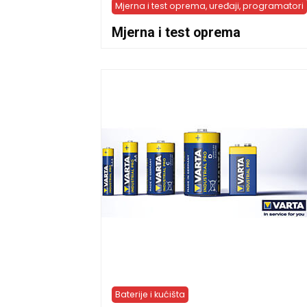
Mjerna i test oprema, uređaji, programatori
Mjerna i test oprema
Baterije i kućišta