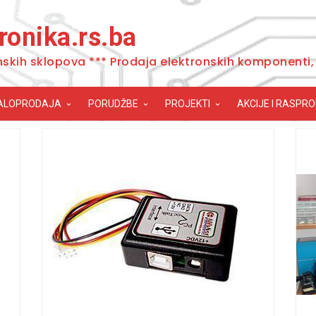
ronika.rs.ba
nskih sklopova *** Prodaja elektronskih komponenti, 
ALOPRODAJA
PORUDŽBE
PROJEKTI
AKCIJE I RASPR