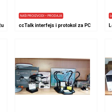
NAŠI PROIZVODI - PRODAJA
L
žu
ccTalk interfejs i protokol za PC
L