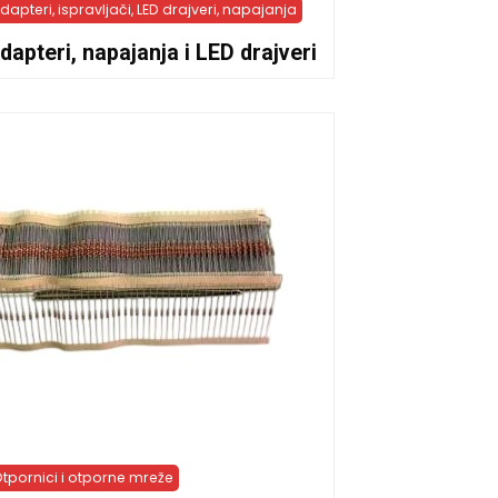
dapteri, ispravljači, LED drajveri, napajanja
dapteri, napajanja i LED drajveri
tpornici i otporne mreže