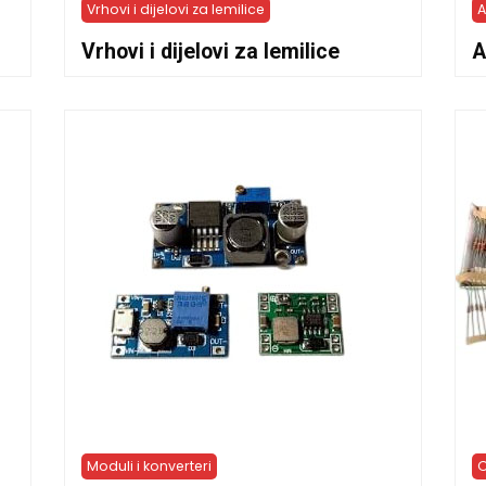
Vrhovi i dijelovi za lemilice
A
Vrhovi i dijelovi za lemilice
A
Moduli i konverteri
O