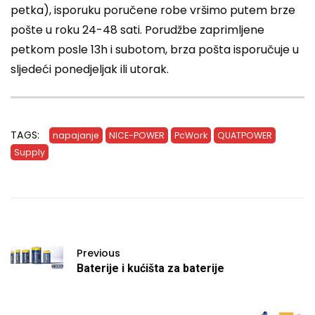
petka), isporuku poručene robe vršimo putem brze
pošte u roku 24-48 sati. Porudžbe zaprimljene
petkom posle 13h i subotom, brza pošta isporučuje u
sljedeći ponedjeljak ili utorak.
TAGS:
napajanje
NICE-POWER
PcWork
QUATPOWER
Supply
Previous
Baterije i kućišta za baterije