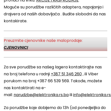
pronaći na linku:
AKCIJE I RASPRODAJE
.
Moguće su porudžbe različitih adaptera, napajanja i
drajvera od naših dobavljača . Budite slobodni da nas
kontakirate.
Preuzmite cjenovnike naše maloprodaje:
CJENOVNICI
Za sve porudžbe sa našeg lagera kontaktirajte nas
na broj telefona u radnji
+387 51 346 260
, ili Viber
porukom na broj +387 66 539 569. Takođe, možete
nas kontaktirati na e-
mail:
narudzbe@elektronika.rs.ba
ili
info@elektronika.rs
Za porudžbe koje dobijemo do 13h (od ponedjeljka do