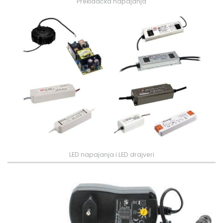
Prekidačka napajanja
LED napajanja i LED drajveri