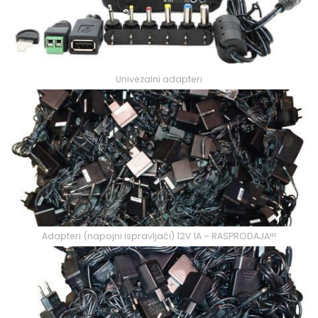
Univezalni adapteri
Adapteri (napojni ispravljači) 12V 1A – RASPRODAJA!!!