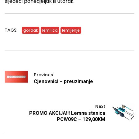
sljedeći ponedjeljak ili utorak.
TAGS:
gordak
lemilica
lemljenje
Previous
Cjenovnici – preuzimanje
Next
PROMO AKCIJA!!! Lemna stanica
PCW09C – 129,00KM