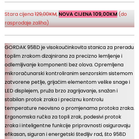
Stara cijena
129,00KM
,
NOVA CIJENA 109,00KM
(do
rasprodaje zaliha)
GORDAK 958D je visokoučinkovita stanica za preradu
toplim zrakom dizajnirana za precizno lemljenje i
odlemljivanje komponenti bez olova. Opremljena
mikroračunarski kontroliranim senzorskim sistemom
zatvorene petlje, grijaćim elementom velike snage i
LED displejem, pruža brzo zagrijavanje, snažan i
stabilan protok zraka i preciznu kontrolu
temperature neovisno o promjenama protoka zraka.
Ergonomska ručka za topli zrak, podesivi protok
zraka i inteligentne funkcije pripravnosti osiguravaju
efikasan, siguran i energetski štedljiv rad, što 958D