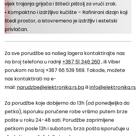
vijek trajanja grijača i štiteći pištolj za vrući zrak.
• Kompaktno i izdržljivo kućište – Rafinirani dizajn koji
štedi prostor, a istovremeno je izdržljiv i estetski
privlačan.
Za sve porudžbe sa našeg lagera kontaktirajte nas
na broj telefona u radnji
+387 51 346 260
, ili Viber
porukom na broj +387 66 539 569. Takođe, možete
nas kontaktirati na e-
mail:
narudzbe@elektronika.rs.ba
ili
info@elektronika.rs
Za porudžbe koje dobijemo do 13h (od ponedjeljka do
petka), isporuku poručene robe vršimo putem brze
pošte u roku 24-48 sati. Porudžbe zaprimljene
petkom posle 13h i subotom, brza pošta isporučuje u