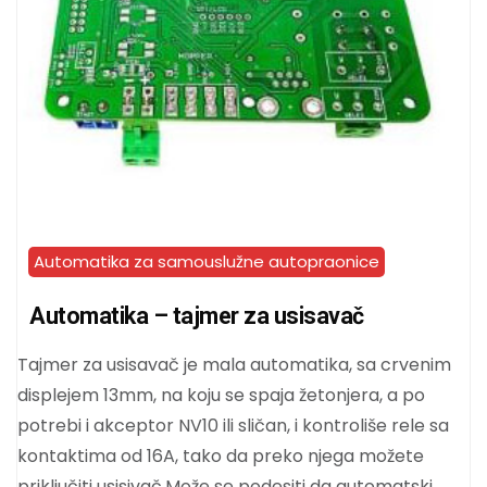
Automatika za samouslužne autopraonice
Automatika – tajmer za usisavač
Tajmer za usisavač je mala automatika, sa crvenim
displejem 13mm, na koju se spaja žetonjera, a po
potrebi i akceptor NV10 ili sličan, i kontroliše rele sa
kontaktima od 16A, tako da preko njega možete
priključiti usisivač.Može se podesiti da automatski