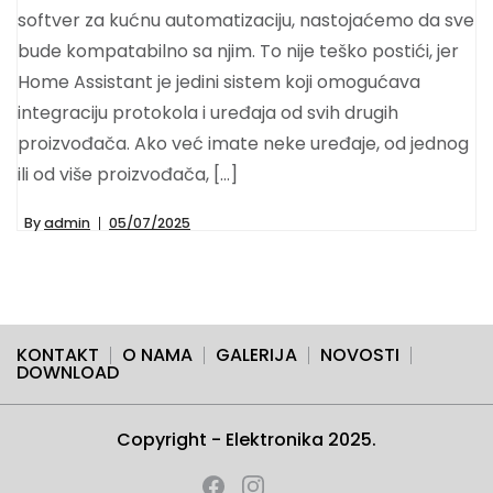
softver za kućnu automatizaciju, nastojaćemo da sve
bude kompatabilno sa njim. To nije teško postići, jer
Home Assistant je jedini sistem koji omogućava
integraciju protokola i uređaja od svih drugih
proizvođača. Ako već imate neke uređaje, od jednog
ili od više proizvođača, […]
By
admin
05/07/2025
KONTAKT
O NAMA
GALERIJA
NOVOSTI
DOWNLOAD
Copyright - Elektronika 2025.