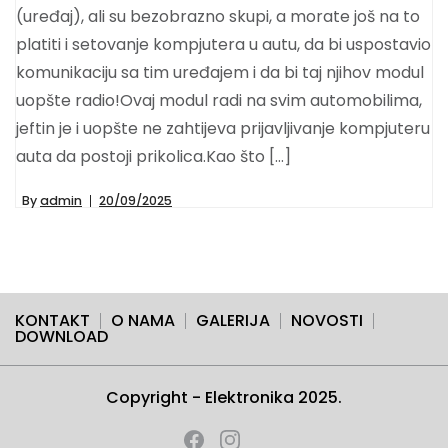
(uređaj), ali su bezobrazno skupi, a morate još na to
platiti i setovanje kompjutera u autu, da bi uspostavio
komunikaciju sa tim uređajem i da bi taj njihov modul
uopšte radio!Ovaj modul radi na svim automobilima,
jeftin je i uopšte ne zahtijeva prijavljivanje kompjuteru
auta da postoji prikolica.Kao što […]
By
admin
20/09/2025
KONTAKT
O NAMA
GALERIJA
NOVOSTI
DOWNLOAD
Copyright - Elektronika 2025.