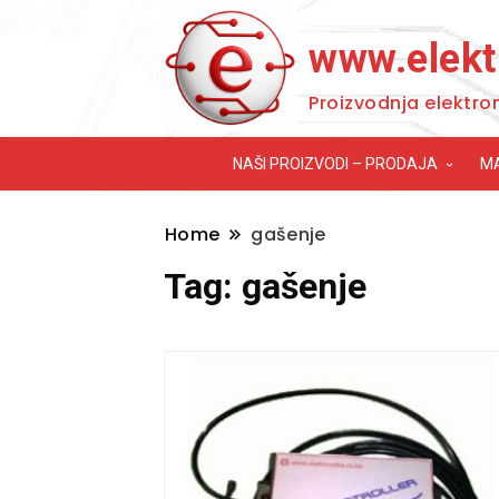
www.elekt
Proizvodnja elektro
NAŠI PROIZVODI – PRODAJA
M
Home
gašenje
Tag:
gašenje