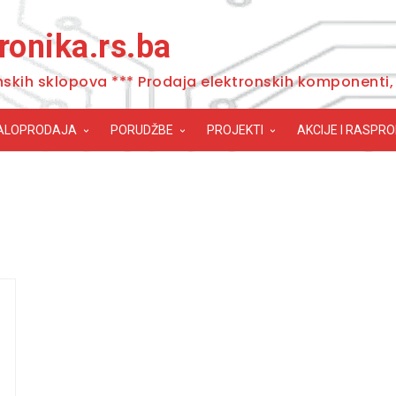
ronika.rs.ba
nskih sklopova *** Prodaja elektronskih komponenti, 
ALOPRODAJA
PORUDŽBE
PROJEKTI
AKCIJE I RASPR