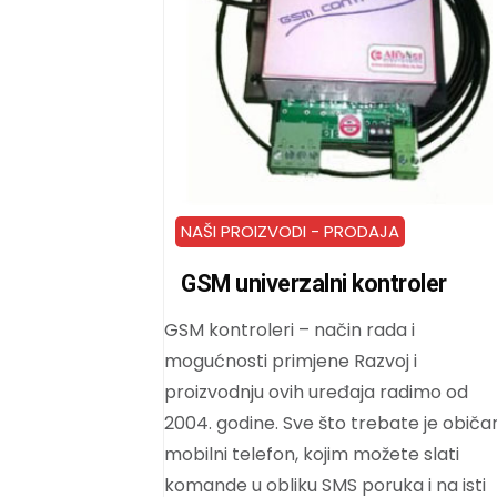
NAŠI PROIZVODI - PRODAJA
GSM univerzalni kontroler
GSM kontroleri – način rada i
mogućnosti primjene Razvoj i
proizvodnju ovih uređaja radimo od
2004. godine. Sve što trebate je običa
mobilni telefon, kojim možete slati
komande u obliku SMS poruka i na isti