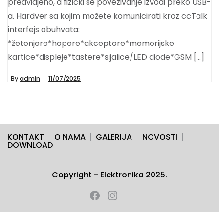
predvidjeno, a fizički se povezivanje izvodi preko USB-
a. Hardver sa kojim možete komunicirati kroz ccTalk
interfejs obuhvata:
*žetonjere*hopere*akceptore*memorijske
kartice*displeje*tastere*sijalice/LED diode*GSM […]
By
admin
11/07/2025
KONTAKT
O NAMA
GALERIJA
NOVOSTI
DOWNLOAD
Copyright - Elektronika 2025.