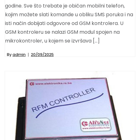
godine. Sve što trebate je običan mobilni telefon,
kojim možete slati komande u obliku SMS poruka i na
isti način dobijati odgovore od GSM kontrolera. U
GSM kontroleru se nalazi GSM modul spojen na
mikrokontroler, u kojem se izvršava […]
By
admin
20/09/2025