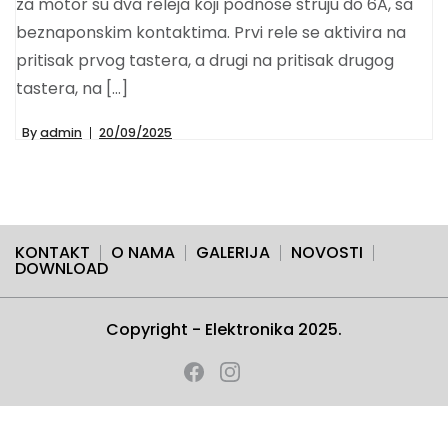
za motor su dva releja koji podnose struju do 6A, sa
beznaponskim kontaktima. Prvi rele se aktivira na
pritisak prvog tastera, a drugi na pritisak drugog
tastera, na […]
By
admin
20/09/2025
KONTAKT
O NAMA
GALERIJA
NOVOSTI
DOWNLOAD
Copyright - Elektronika 2025.