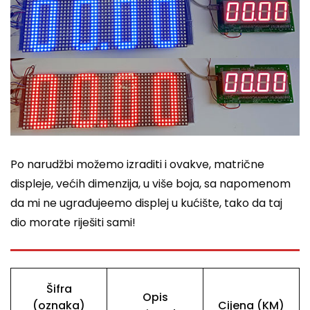
Po narudžbi možemo izraditi i ovakve, matrične
displeje, većih dimenzija, u više boja, sa napomenom
da mi ne ugrađujeemo displej u kućište, tako da taj
dio morate riješiti sami!
Šifra
Opis
(oznaka)
Cijena (KM)