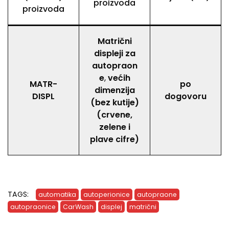
proizvoda
proizvoda
Matrični
displeji za
autopraon
e
,
većih
MATR-
po
dimenzija
DISPL
dogovoru
(bez kutije)
(crvene,
zelene i
plave cifre)
TAGS:
automatika
autoperionice
autopraone
autopraonice
CarWash
displej
matrični