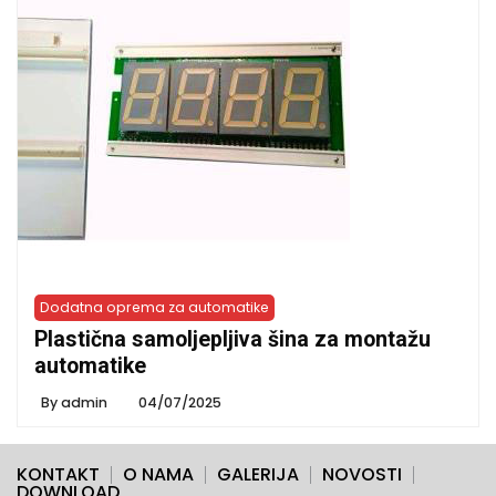
Dodatna oprema za automatike
Plastična samoljepljiva šina za montažu
automatike
By
admin
04/07/2025
KONTAKT
O NAMA
GALERIJA
NOVOSTI
DOWNLOAD