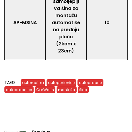
samoljeplji
va šina za
montažu
AP-MSINA
automatike
10
na prednju
ploču
(2kom x
23cm)
TAGS:
automatika
autoperionice
autopraone
autopraonice
CarWash
montaža
šina
Previous