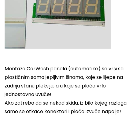
Montaža CarWash panela (automatike) se vrši sa
plastičnim samoljepljivim šinama, koje se lijepe na
zadnju stanu pleksija, a u koje se ploča vrlo
jednostavno uvuče!
Ako zatreba da se nekad skida, iz bilo kojeg razloga,
samo se otkače konektori i ploča izvuče napolje!