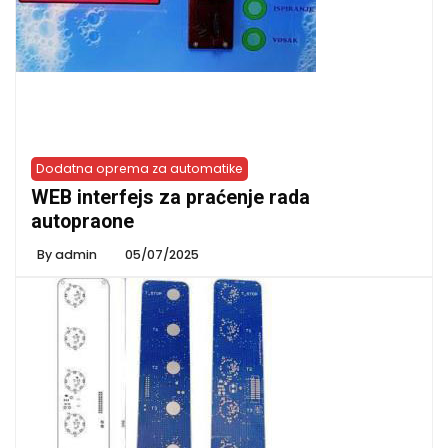
Dodatna oprema za automatike
WEB interfejs za praćenje rada
autopraone
By
admin
05/07/2025