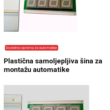
Dodatna oprema za automatike
Plastična samoljepljiva šina za
montažu automatike