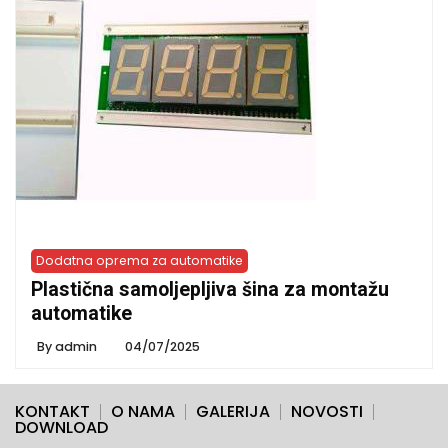
Dodatna oprema za automatike
Plastična samoljepljiva šina za montažu
automatike
By
admin
04/07/2025
KONTAKT
O NAMA
GALERIJA
NOVOSTI
DOWNLOAD