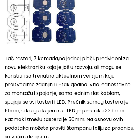
Tač tasteri, 7 komada,na jednoj ploči, predviđeni za
novu elektroniku koja je još u razvoju, ali mogu se
koristiti i sa trenutno aktuelnom verzijom koju
proizvodimo zadnjih 15-tak godina. Vrlo jednostavno
za montažu i spajanje, samo jednim flat kablom,
spajaju se svi tasteri i LED. Prečnik samog tastera je
16mm, a krug u kojem su i LED je prečnika 23.5mm.
Razmak izmešu tastera je 50mm. Na osnovu ovih
podataka možete praviti štampanu foliju za praonicu,
sa vašim dizajnom.