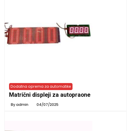
Dodatna oprema za automatike
Matrični displeji za autopraone
By
admin
04/07/2025