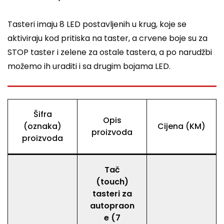
Tasteri imaju 8 LED postavljenih u krug, koje se
aktiviraju kod pritiska na taster, a crvene boje su za
STOP taster i zelene za ostale tastera, a po narudžbi
možemo ih uraditi i sa drugim bojama LED.
Šifra
Opis
(oznaka)
Cijena (KM)
proizvoda
proizvoda
Tač
(touch)
tasteri za
autopraon
e (7