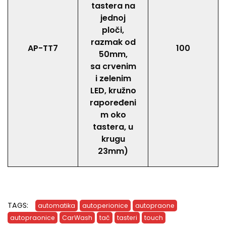
tastera na
jednoj
ploči,
razmak od
AP-TT7
100
50mm,
sa crvenim
i zelenim
LED, kružno
rapoređeni
m oko
tastera, u
krugu
23mm)
TAGS:
automatika
autoperionice
autopraone
autopraonice
CarWash
tač
tasteri
touch