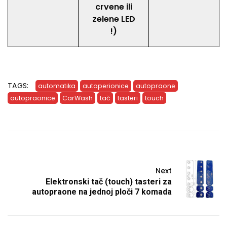
crvene ili
zelene LED
!)
TAGS:
automatika
autoperionice
autopraone
autopraonice
CarWash
tač
tasteri
touch
Next
Elektronski tač (touch) tasteri za
autopraone na jednoj ploči 7 komada