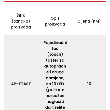
Šifra
Opis
(oznaka)
Cijena (KM)
proizvoda
proizvoda
Pojedinačni
tač
(touch)
taster za
autopraon
e i druge
namjene,
AP-TTAST
sa 10 LED
10
(prilikom
narudžbe
naglasiti
da li želite