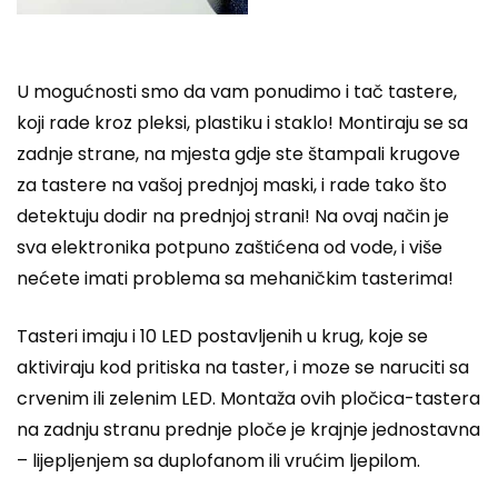
U mogućnosti smo da vam ponudimo i tač tastere,
koji rade kroz pleksi, plastiku i staklo! Montiraju se sa
zadnje strane, na mjesta gdje ste štampali krugove
za tastere na vašoj prednjoj maski, i rade tako što
detektuju dodir na prednjoj strani! Na ovaj način je
sva elektronika potpuno zaštićena od vode, i više
nećete imati problema sa mehaničkim tasterima!
Tasteri imaju i 10 LED postavljenih u krug, koje se
aktiviraju kod pritiska na taster, i moze se naruciti sa
crvenim ili zelenim LED. Montaža ovih pločica-tastera
na zadnju stranu prednje ploče je krajnje jednostavna
– lijepljenjem sa duplofanom ili vrućim ljepilom.